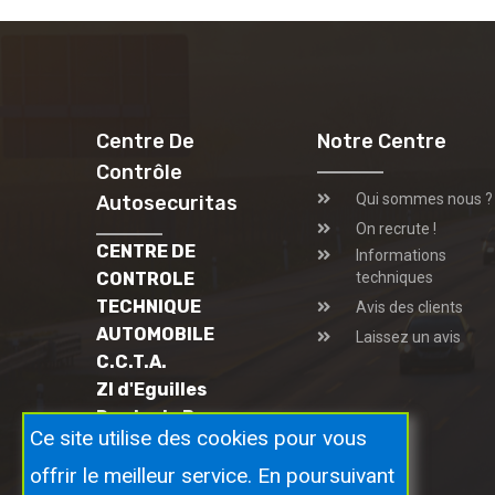
Centre De
Notre Centre
Contrôle
Qui sommes nous ?
Autosecuritas
On recrute !
CENTRE DE
Informations
CONTROLE
techniques
TECHNIQUE
Avis des clients
AUTOMOBILE
Laissez un avis
C.C.T.A.
ZI d'Eguilles
Route de Berre
Ce site utilise des cookies pour vous
13510 EGUILLES
04 42 59 52 24
offrir le meilleur service. En poursuivant