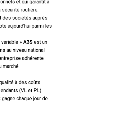
onnels et qui garantit à
sécurité routière.
t des sociétés auprès
te aujourd’hui parmi les
l variable »
A3S
est un
s au niveau national
entreprise adhérente
u marché.
qualité à des coûts
épendants (VL et PL)
S
gagne chaque jour de