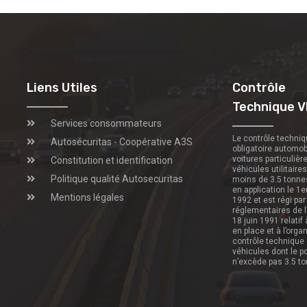
Liens Utiles
Contrôle
Technique V
Services consommateurs
Le contrôle techni
Autosécuritas - Coopérative A3S
obligatoire automob
voitures particulièr
Constitution et identification
véhicules utilitaire
Politique qualité Autosecuritas
moins de 3.5 tonne
en application le 1e
Mentions légales
1992 et est régi par
réglementaires de l
18 juin 1991 relatif
en place et à l’orga
contrôle technique
véhicules dont le p
n’excède pas 3.5 t