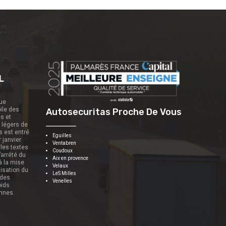
L
que
ile des
Autosecuritas Proche De Vous
es et
s légers de
s est entré
Eguilles
r janvier
Ventabren
 les textes
Coudoux
’arrêté du
Aix en provence
 à la mise
Velaux
nisation du
LeS Milles
 des
Venelles
oids
onnes.