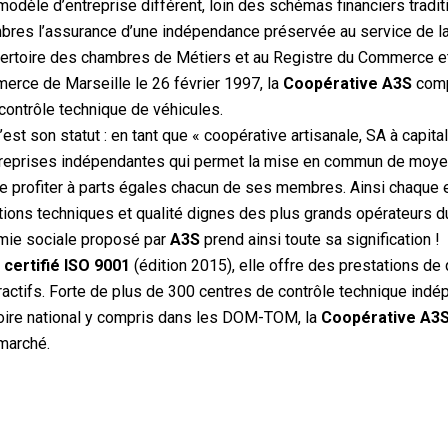
odèle d’entreprise différent, loin des schémas financiers traditi
es l’assurance d’une indépendance préservée au service de la 
pertoire des chambres de Métiers et au Registre du Commerce e
erce de Marseille le 26 février 1997, la
Coopérative A3S
comp
contrôle technique de véhicules.
’est son statut : en tant que « coopérative artisanale, SA à capita
reprises indépendantes qui permet la mise en commun de moyen
ire profiter à parts égales chacun de ses membres. Ainsi chaque 
tions techniques et qualité dignes des plus grands opérateurs d
mie sociale proposé par
A3S
prend ainsi toute sa signification !
certifié ISO 9001
(édition 2015), elle offre des prestations de 
tractifs. Forte de plus de 300 centres de contrôle technique ind
ritoire national y compris dans les DOM-TOM, la
Coopérative A3
marché.